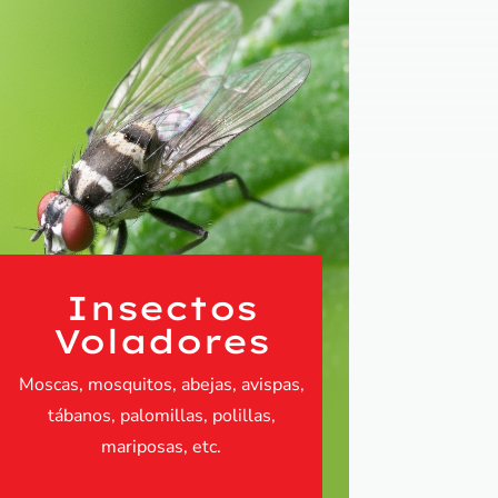
Insectos
Voladores
Moscas, mosquitos, abejas, avispas,
tábanos, palomillas, polillas,
mariposas, etc.