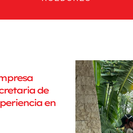
empresa
cretaria de
periencia en