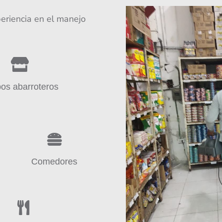
riencia en el manejo

os abarroteros

Comedores
